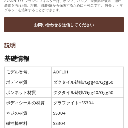
AVANNTO Y フランジ フィルターは、ポンプ、バルブ、逆流防止装置、減圧
装置を汚れ (錆、溶接、固形物) から保護するために不可欠です。 特長： ・マ
グネットを追加することができます。
お問い合わせを送信してください
説明
基礎情報
モデル番号。
AOFL01
ボディ材質
ダクタイル鋳鉄/Ggg40/Ggg50
ボンネット材質
ダクタイル鋳鉄/Ggg40/Ggg50
ボディシールの材質
グラファイト+SS304
ネジの材質
SS304
磁性棒材料
SS304