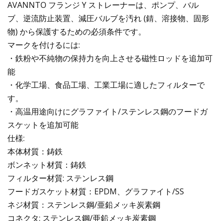
AVANNTO フランジ Y ストレーナーは、ポンプ、バル
ブ、逆流防止装置、減圧バルブを汚れ (錆、溶接物、固形
物) から保護するための必須条件です。
マークを付けるには:
・鉄粉や不純物の保持力を向上させる磁性ロッドを追加可
能
・化学工場、食品工場、工業工場に適したフィルターで
す。
・高温用途向けにグラファイト/ステンレス鋼のフードガ
スケットを追加可能
仕様:
本体材質：鋳鉄
ボンネット材質：鋳鉄
フィルター材質: ステンレス鋼
フードガスケット材質：EPDM、グラファイト/SS
ネジ材質：ステンレス鋼/亜鉛メッキ炭素鋼
コネクタ: ステンレス鋼/亜鉛メッキ炭素鋼