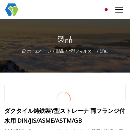
寧波スターライトソリューショングループ有限公司
製品
/
/
/
ホームページ
製品
Y型フィルター
詳細
ダクタイル鋳鉄製Y型ストレーナ 両フランジ付
水用 DIN/JIS/ASME/ASTM/GB