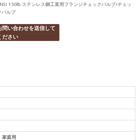
ANSI 150lb ステンレス鋼工業用フランジチェックバルブ/チェッ
クバルブ
お問い合わせを送信して
ください
、家庭用