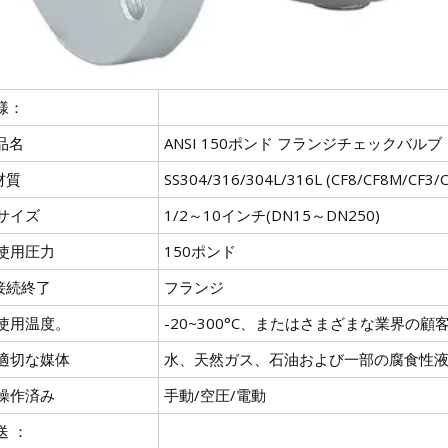
様：
品名
ANSI 150ポンド フランジチェックバルブ
材質
SS304/316/304L/316L (CF8/CF8M/CF
 サイズ
1/2～10インチ(DN15～DN250)
. 使用圧力
150ポンド
.接続終了
フランジ
. 使用温度。
-20~300°C、またはさまざまな業界の
. 適切な媒体
水、天然ガス、石油および一部の腐食性
. 操作済み
手動/空圧/電動
送 ：