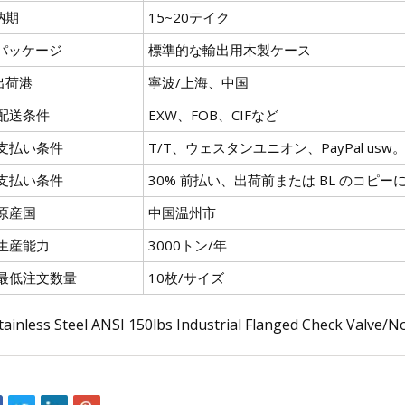
納期
15~20テイク
..パッケージ
標準的な輸出用木製ケース
.出荷港
寧波/上海、中国
. 配送条件
EXW、FOB、CIFなど
. 支払い条件
T/T、ウェスタンユニオン、PayPal usw
. 支払い条件
30% 前払い、出荷前または BL のコピー
 原産国
中国温州市
. 生産能力
3000トン/年
. 最低注文数量
10枚/サイズ