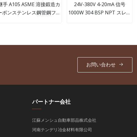
継手 A105 ASME 溶接鍛造カ
24V-380V 4-20mA 信号
ーボンステンレス鋼管鋼フラ
1000W 304 BSP NPT スレッ
ンジ
ドフルポートステンレス鋼制
御 ON/OFF 電動アクチュエー
タ 2 ピースボールバルブ
お問い合わせ
パートナー会社
江蘇メンシュ自動車部品株式会社
河南テンデリ冶金材料有限公司