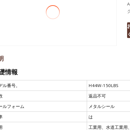
明
礎情報
デル番号。
H44W-150LBS
数
返品不可
ールフォーム
メタルシール
準
は
用
工業用、水道工業用