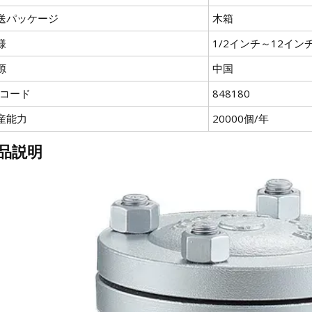
送パッケージ
木箱
様
1/2インチ～12イン
源
中国
Sコード
848180
産能力
20000個/年
品説明