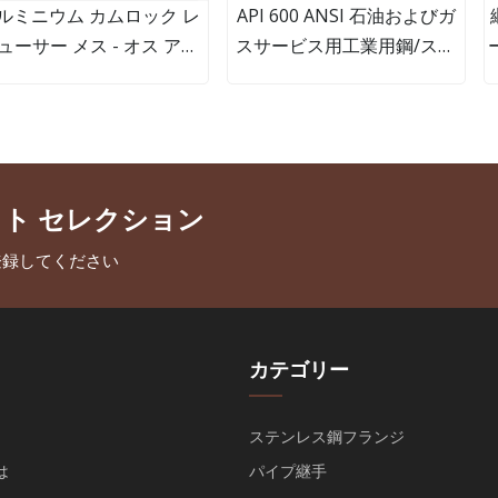
ルミニウム カムロック レ
API 600 ANSI 石油およびガ
ューサー メス - オス アダ
スサービス用工業用鋼/ステ
ター ゴム ホース コネクタ
ンレス鋼ライジングステムゲ
ー
ートバルブ
クト セレクション
登録してください
カテゴリー
ステンレス鋼フランジ
は
パイプ継手