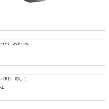
3/CF3M)、WCB usw。
顧客の要件に応じて。
液体