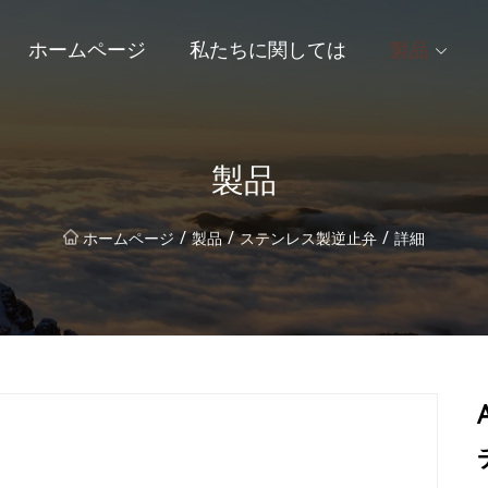
ホームページ
私たちに関しては
製品
製品
/
/
/
ホームページ
製品
ステンレス製逆止弁
詳細