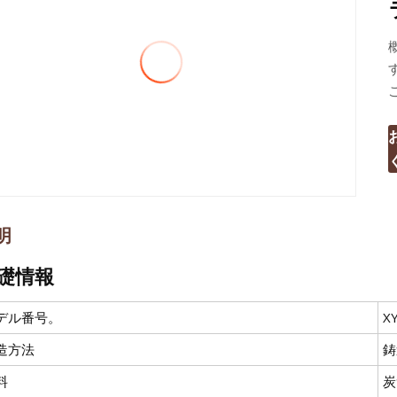
明
礎情報
デル番号。
X
造方法
鋳
料
炭