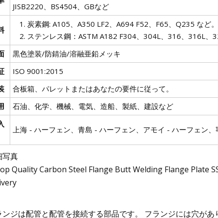
JISB2220、BS4504、GBなど
炭素鋼: A105、A350 LF2、A694 F52、F65、Q235 など
料
ステンレス鋼：ASTM A182 F304、304L、316、316L、321.
面
黒色塗装/防錆油/溶融亜鉛メッキ
証
ISO 9001:2015
装
合板箱、パレットまたはあなたの要件に従って。
用
石油、化学、機械、電気、造船、製紙、建設など
入
上海 - ハーフェン、青島 - ハーフェン、アモイ - ハーフェン、寧
細写真
ランジは配管と配管を接続する部品です。 フランジには穴があり