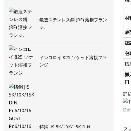
材
鍛造ステンレス鋼 (RF) 溶接フラン
ジ。
表
認
包
インコロイ 825 ソケット溶接フラ
応
ンジ
搬
口
詳
鋳鋼 JIS 5K/10K/15K DIN
フ