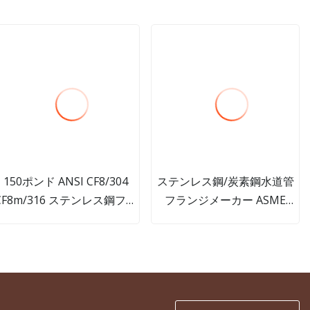
150ポンド ANSI CF8/304
ステンレス鋼/炭素鋼水道管
CF8m/316 ステンレス鋼フラ
フランジメーカー ASME
ンジ ゲート バルブ、ボルト
ANSI B16.5 DIN En1092-2
オン キャップ付き
GOST 規格に準拠したブライ
ンド/スリップオン/溶接ネッ
クフランジメーカー