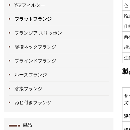
Y型フィルター
色
輸
フラットフランジ
仕
フランジア スリッポン
商
溶接ネックフランジ
起
生
ブラインドフランジ
製
ルーズフランジ
溶接フランジ
サ
ねじ付きフランジ
ズ
評
製品
標