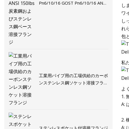
Pn6/10/16 GOST Pn6/10/16 ANSI
し
150lbs 炭素鋼およびステンレス鋼
ワ
ベース溶接フランジ
し
れ
包
私
工業用パイプ用の工場供給のカーボ
ンステンレス鋼ソケット溶接フラン
よ
ジ
1
A
2
A
ステンレスポケット付溶接フランジ