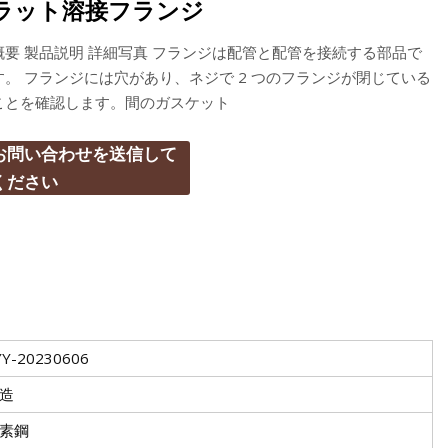
ラット溶接フランジ
概要 製品説明 詳細写真 フランジは配管と配管を接続する部品で
す。 フランジには穴があり、ネジで 2 つのフランジが閉じている
ことを確認します。間のガスケット
お問い合わせを送信して
ください
YY-20230606
造
素鋼