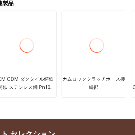
連製品
EM ODM ダクタイル鋳鉄
カムロッククラッチホース接
鋳鉄 ステンレス鋼 Pn10
続部
n16 150lbs 5K 手動ウェハ
タフライバルブ/フランジ
タフライバルブ/ゲートウ
イバルブ/チェックバルブ/
ボールバルブ
クト セレクション