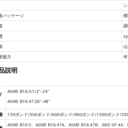
シ
送パッケージ
標
様
調
標
xy
源
山
産能力
年
品説明
ASME B16.5:1/2"-24"
イ
ASME B16.47:26"-48"
価
150ポンド/300ポンド/600ポンド/900ポンド/1500ポンド/2
ASME B16.5、ASME B16.47A、ASME B16.47B、MSS SP 4
準