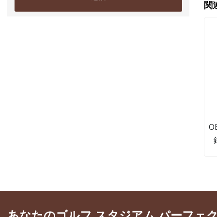
関
O
P
バ
バ
ェ
あなたのゴルフ スタジアム パーフェ