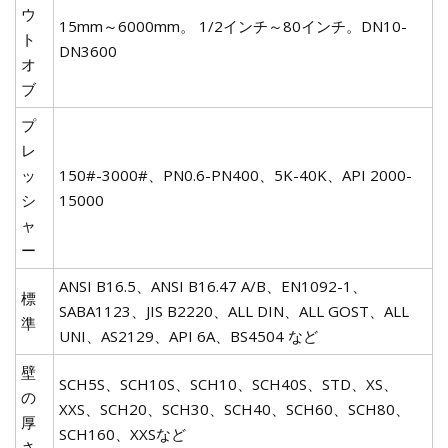
ウ
15mm～6000mm。 1/2インチ～80インチ。DN10-
ト
DN3600
オ
ブ
プ
レ
ッ
150#-3000#、PN0.6-PN400、5K-40K、API 2000-
シ
15000
ャ
ー
ANSI B16.5、ANSI B16.47 A/B、EN1092-1、
標
SABA1123、JIS B2220、ALL DIN、ALL GOST、ALL
準
UNI、AS2129、API 6A、BS4504 など
壁
SCH5S、SCH10S、SCH10、SCH40S、STD、XS、
の
XXS、SCH20、SCH30、SCH40、SCH60、SCH80、
厚
SCH160、XXSなど
さ