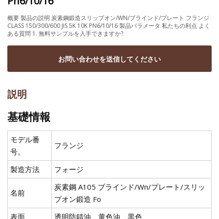
Pn6/10/16
概要 製品の説明 炭素鋼鍛造スリップオン/WN/ブラインド/プレート フランジ
CLASS 150/300/600 JIS 5K 10K PN6/10/16 製品パラメータ 私たちの利点 よく
ある質問 1. 無料サンプルを入手できますか?
お問い合わせを送信してください
説明
基礎情報
モデル番
フランジ
号。
製造方法
フォージ
炭素鋼 A105 ブラインド/Wn/プレート/スリッ
名前
プオン鍛造 Fo
表面
透明防錆油、黄色油、黒色