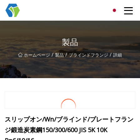
寧波スターライトソリューショングループ有限公司
製品
/
/
/
ホームページ
製品
ブラインドフランジ
詳細
スリップオン/Wn/ブラインド/プレートフラン
ジ鍛造炭素鋼150/300/600 JIS 5K 10K