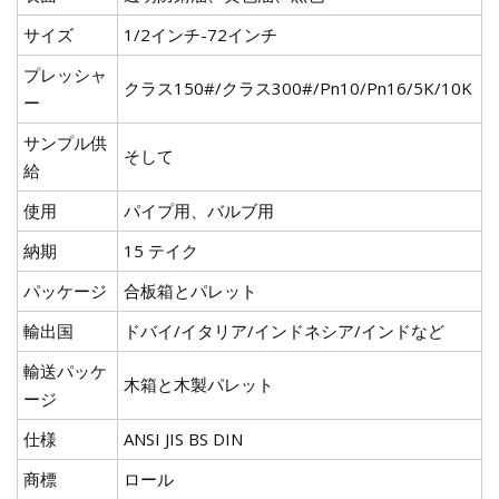
サイズ
1/2インチ-72インチ
プレッシャ
クラス150#/クラス300#/Pn10/Pn16/5K/10K
ー
サンプル供
そして
給
使用
パイプ用、バルブ用
納期
15 テイク
パッケージ
合板箱とパレット
輸出国
ドバイ/イタリア/インドネシア/インドなど
輸送パッケ
木箱と木製パレット
ージ
仕様
ANSI JIS BS DIN
商標
ロール