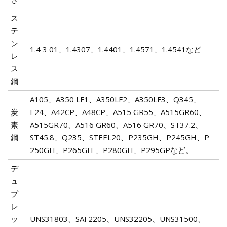
ス
テ
ン
1.4 3 01、1.4307、1.4401、1.4571、1.4541など
レ
ス
鋼
A105、A350 LF1、A350LF2、A350LF3、Q345、
炭
E24、A42CP、A48CP、A515 GR55、A515GR60、
素
A515GR70、A516 GR60、A516 GR70、ST37.2、
鋼
ST45.8、Q235、STEEL20、P235GH、P245GH、P
250GH、P265GH 、P280GH、P295GPなど。
デ
ュ
プ
レ
ッ
UNS31803、SAF2205、UNS32205、UNS31500、