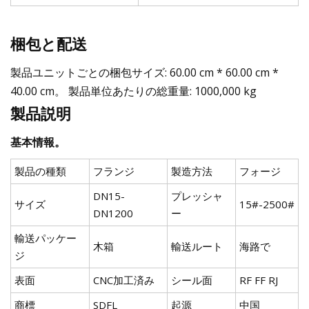
梱包と配送
製品ユニットごとの梱包サイズ: 60.00 cm * 60.00 cm *
40.00 cm。 製品単位あたりの総重量: 1000,000 kg
製品説明
基本情報。
製品の種類
フランジ
製造方法
フォージ
DN15-
プレッシャ
サイズ
15#-2500#
DN1200
ー
輸送パッケー
木箱
輸送ルート
海路で
ジ
表面
CNC加工済み
シール面
RF FF RJ
商標
SDFL
起源
中国