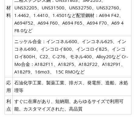
材
UNS32205、UNS31500、UNS32750、UNS32760、
料
1.4462、1.4410、1.4501など配管鋼材：A694 F42、
A694F52、A694 F60、A694 F65、A694 F70、A69 4
F8 0など
ニッケル合金：インコネル600、インコネル625、イン
コネル690、インコロイ800、インコロイ825、インコ
ロイ800H、C22、C-276、モネル400、Alloy20など Cr-
Mo合金：A182F11、A182F5、A182F22、A182F91、
A182F9、16mo3、 15C RMOなど
応
石油化学工業、製薬工業、排ガス、発電所、造船、水処
用
理等
利
すぐに在庫があり、短納期、あらゆるサイズで利用可
点
能、カスタマイズされた、高品質