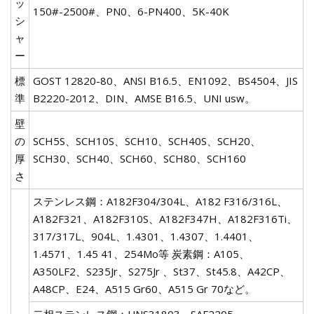
ッ
150#-2500#、PN0、6-PN400、5K-40K
シ
ャ
ー
標
GOST 12820-80、ANSI B16.5、EN1092、BS4504、JIS
準
B2220-2012、DIN、AMSE B16.5、UNI usw。
壁
の
SCH5S、SCH10S、SCH10、SCH40S、SCH20、
厚
SCH30、SCH40、SCH60、SCH80、SCH160
さ
ステンレス鋼：A182F304/304L、A182 F316/316L、
A182F321、A182F310S、A182F347H、A182F316Ti、
317/317L、904L、1.4301、1.4307、1.4401、
1.4571、1.45 41、254Mo等 炭素鋼：A105、
A350LF2、S235Jr、S275Jr 、St37、St45.8、A42CP、
A48CP、E24、A515 Gr60、A515 Gr 70など。
二相ステンレス鋼：UNS31803、SAF2205、