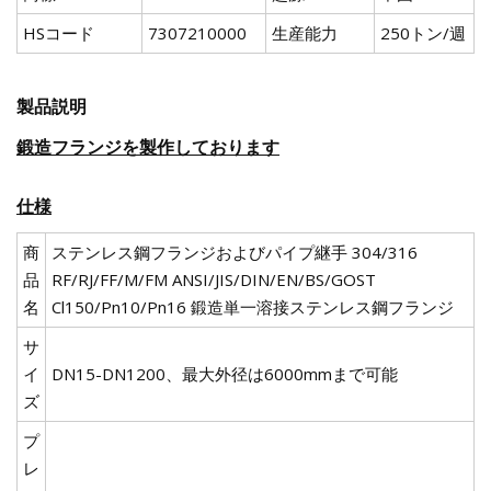
HSコード
7307210000
生産能力
250トン/週
製品説明
鍛造フランジを製作しております
仕様
商
ステンレス鋼フランジおよびパイプ継手 304/316
品
RF/RJ/FF/M/FM ANSI/JIS/DIN/EN/BS/GOST
名
Cl150/Pn10/Pn16 鍛造単一溶接ステンレス鋼フランジ
サ
イ
DN15-DN1200、最大外径は6000mmまで可能
ズ
プ
レ