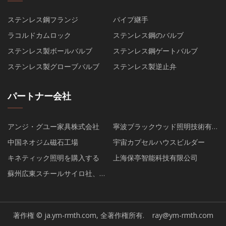
ステンレス鋼フランジ
パイプ継手
ラコルドカムロック
ステンレス鋼のバルブ
ステンレス製ボールバルブ
ステンレス鋼ゲートバルブ
ステンレス製グローブバルブ
ステンレス製逆止弁
パートナー会社
アンジ・グユー家具株式会社
寧波ブラックウッド照明技術有
限公司
中国ネオジム磁石工場
宇宙カプセルハウスビルダー
キネティック照明を購入する
上海保亭智能科技有限公司
蘇州広東スチールサイロ社、
Ltd。
著作権 © ja.ym-rmth.com, 全著作権所有.
ray@ym-rmth.com