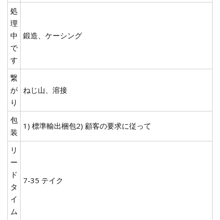
処
理
中
鍛造、ケーシング
で
す
繋
が
ねじ山、溶接
り
包
1) 標準輸出梱包2) 顧客の要求に従って
装
リ
ー
ド
7-35 テイク
タ
イ
ム