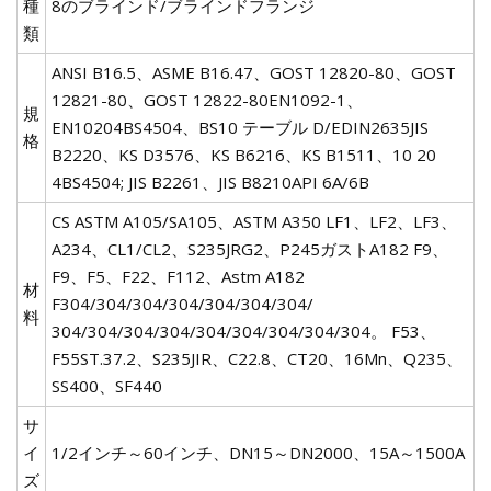
種
8のブラインド/ブラインドフランジ
類
ANSI B16.5、ASME B16.47、GOST 12820-80、GOST
12821-80、GOST 12822-80EN1092-1、
規
EN10204BS4504、BS10 テーブル D/EDIN2635JIS
格
B2220、KS D3576、KS B6216、KS B1511、10 20
4BS4504; JIS B2261、JIS B8210API 6A/6B
CS ASTM A105/SA105、ASTM A350 LF1、LF2、LF3、
A234、CL1/CL2、S235JRG2、P245ガストA182 F9、
F9、F5、F22、F112、Astm A182
材
F304/304/304/304/304/304/304/
料
304/304/304/304/304/304/304/304/304。 F53、
F55ST.37.2、S235JIR、C22.8、CT20、16Mn、Q235、
SS400、SF440
サ
イ
1/2インチ～60インチ、DN15～DN2000、15A～1500A
ズ