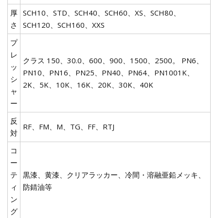
厚
SCH10、STD、SCH40、SCH60、XS、SCH80、
さ
SCH120、SCH160、XXS
プ
レ
クラス 150、30.0、600、900、1500、2500。 PN6、
ッ
PN10、PN16、PN25、PN40、PN64、PN1001K、
シ
2K、5K、10K、16K、20K、30K、40K
ャ
ー
反
RF、FM、M、TG、FF、RTJ
対
コ
ー
テ
黒漆、黄漆、クリアラッカー、冷間・溶融亜鉛メッキ、
ィ
防錆油等
ン
グ