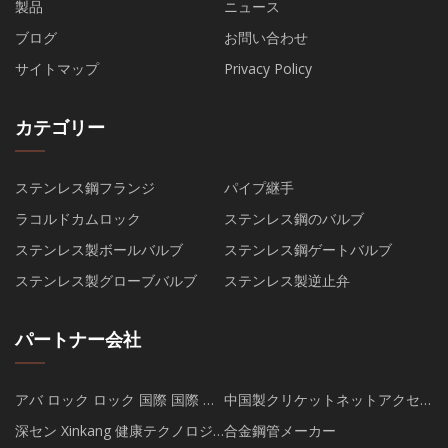
製品
ニュース
ブログ
お問い合わせ
サイトマップ
Privacy Policy
カテゴリー
ステンレス鋼フランジ
パイプ継手
ラコルドカムロック
ステンレス鋼のバルブ
ステンレス製ボールバルブ
ステンレス鋼ゲートバルブ
ステンレス製グローブバルブ
ステンレス製逆止弁
パートナー会社
アバ ロック ロック 国際 国際 株
中国製クリケットネットアクセ
式会社 株式会社
サリー
深セン Xinkang 健康テクノロジ
合金鋼管メーカー