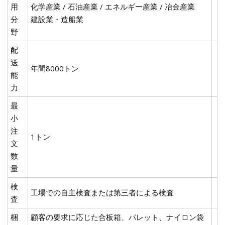
用
化学産業 / 石油産業 / エネルギー産業 / 冶金産業
分
建設業・造船業
野
配
送
年間8000トン
能
力
最
小
注
1トン
文
数
量
検
工場での自主検査または第三者による検査
査
梱
顧客の要求に応じた合板箱、パレット、ナイロン袋