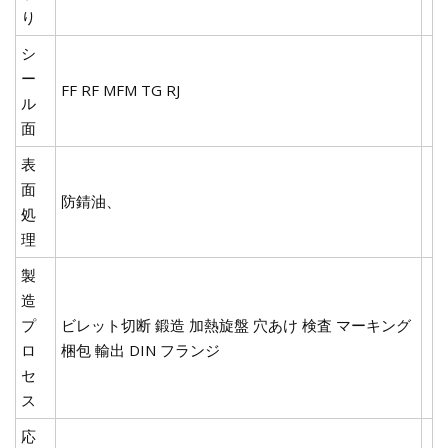
り
シ
ー
FF RF MFM TG RJ
ル
面
表
面
防錆油、
処
理
製
造
プ
ビレット切断 鍛造 加熱旋盤 穴あけ 検査 マーキング
ロ
梱包 輸出 DIN フランジ
セ
ス
応