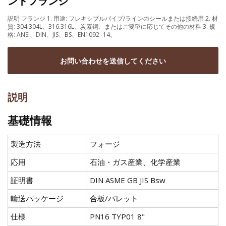
ントフランジ
説明 フランジ 1. 用途: フレキシブルパイプ/ラインのシールまたは接続用 2. 材
質: 304.304L、316.316L、炭素鋼、またはご要望に応じてその他の材料 3. 規
格: ANSI、DIN、JIS、BS、EN1092 -14。
お問い合わせを送信してください
説明
基礎情報
製造方法
フォージ
応用
石油・ガス産業、化学産業
証明書
DIN ASME GB JIS Bsw
輸送パッケージ
合板/パレット
仕様
PN16 TYP01 8"