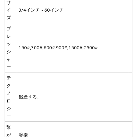
サ
イ
3/4インチ～60インチ
ズ
プ
レ
ッ
150#,300#,600#.900#,1500#,2500#
シ
ャ
ー
テ
ク
ノ
鍛造する、
ロ
ジ
ー
繋
が
溶接