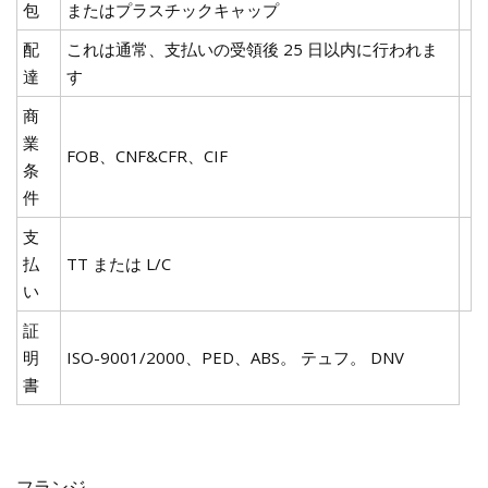
包
またはプラスチックキャップ
配
これは通常、支払いの受領後 25 日以内に行われま
達
す
商
業
FOB、CNF&CFR、CIF
条
件
支
払
TT または L/C
い
証
明
ISO-9001/2000、PED、ABS。 テュフ。 DNV
書
フランジ